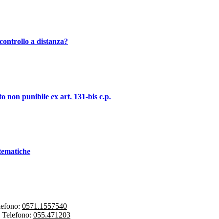
controllo a distanza?
o non punibile ex art. 131-bis c.p.
stematiche
lefono:
0571.1557540
-
Telefono:
055.471203