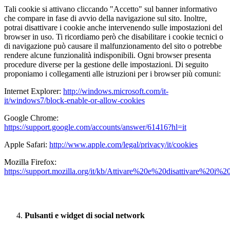
Tali cookie si attivano cliccando "Accetto" sul banner informativo
che compare in fase di avvio della navigazione sul sito. Inoltre,
potrai disattivare i cookie anche intervenendo sulle impostazioni del
browser in uso. Ti ricordiamo però che disabilitare i cookie tecnici o
di navigazione può causare il malfunzionamento del sito o potrebbe
rendere alcune funzionalità indisponibili. Ogni browser presenta
procedure diverse per la gestione delle impostazioni. Di seguito
proponiamo i collegamenti alle istruzioni per i browser più comuni:
Internet Explorer:
http://windows.microsoft.com/it-
it/windows7/block-enable-or-allow-cookies
Google Chrome:
https://support.google.com/accounts/answer/61416?hl=it
Apple Safari:
http://www.apple.com/legal/privacy/it/cookies
Mozilla Firefox:
https://support.mozilla.org/it/kb/Attivare%20e%20disattivare%20i%2
Pulsanti e widget di social network