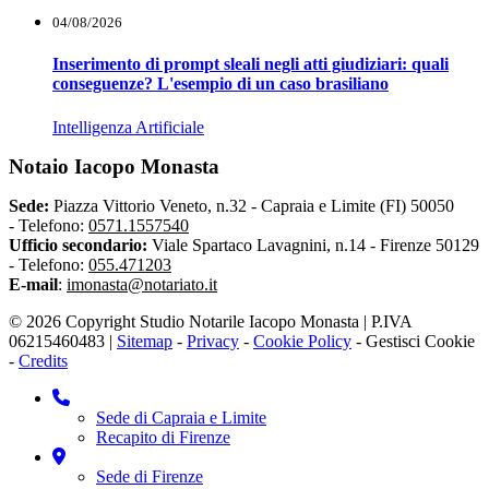
04/08/2026
Inserimento di prompt sleali negli atti giudiziari: quali
conseguenze? L'esempio di un caso brasiliano
Intelligenza Artificiale
Notaio Iacopo Monasta
Sede:
Piazza Vittorio Veneto, n.32 - Capraia e Limite (FI) 50050
-
Telefono:
0571.1557540
Ufficio secondario:
Viale Spartaco Lavagnini, n.14 - Firenze 50129
-
Telefono:
055.471203
E-mail
:
imonasta@notariato.it
© 2026 Copyright Studio Notarile Iacopo Monasta | P.IVA
06215460483 |
Sitemap
-
Privacy
-
Cookie Policy
-
Gestisci Cookie
-
Credits
Sede di Capraia e Limite
Recapito di Firenze
Sede di Firenze