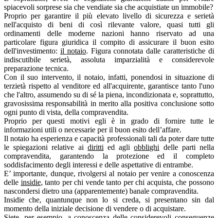
spiacevoli sorprese sia che vendiate sia che acquistiate un immobile?
Proprio per garantire il più elevato livello di sicurezza e serietà
nell'acquisto di beni di così rilevante valore, quasi tutti gli
ordinamenti delle moderne nazioni hanno riservato ad una
particolare figura giuridica il compito di assicurare il buon esito
dell'investimento:
il notaio
. Figura connotata dalle caratteristiche di
indiscutibile serietà, assoluta imparzialità e considerevole
preparazione tecnica.
Con il suo intervento, il notaio, infatti, ponendosi in situazione di
terzietà rispetto al venditore ed all'acquirente, garantisce tanto l'uno
che l'altro, assumendo su di sé la piena, incondizionata e, soprattutto,
gravosissima responsabilità in merito alla positiva conclusione sotto
ogni punto di vista, della compravendita.
Proprio per questi motivi egli è in grado di fornire tutte le
informazioni utili o necessarie per il buon esito dell’affare.
Il notaio ha esperienza e capacità professionali tali da poter dare tutte
le spiegazioni relative ai
diritti
ed agli
obblighi
delle parti nella
compravendita, garantendo la protezione ed il completo
soddisfacimento degli interessi e delle aspettative di entrambe.
E’ importante, dunque, rivolgersi al notaio per venire a conoscenza
delle
insidie
, tanto per chi vende tanto per chi acquista, che possono
nascondersi dietro una (apparentemente) banale compravendita.
Insidie che, quantunque non lo si creda, si presentano sin dal
momento della iniziale decisione di vendere o di acquistare.
Siete, per esempio, a conoscenza delle considerevoli conseguenze