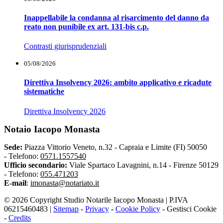
Inappellabile la condanna al risarcimento del danno da
reato non punibile ex art. 131-bis c.p.
Contrasti giurisprudenziali
05/08/2026
Direttiva Insolvency 2026: ambito applicativo e ricadute
sistematiche
Direttiva Insolvency 2026
Notaio Iacopo Monasta
Sede:
Piazza Vittorio Veneto, n.32 - Capraia e Limite (FI) 50050
-
Telefono:
0571.1557540
Ufficio secondario:
Viale Spartaco Lavagnini, n.14 - Firenze 50129
-
Telefono:
055.471203
E-mail
:
imonasta@notariato.it
© 2026 Copyright Studio Notarile Iacopo Monasta | P.IVA
06215460483 |
Sitemap
-
Privacy
-
Cookie Policy
-
Gestisci Cookie
-
Credits