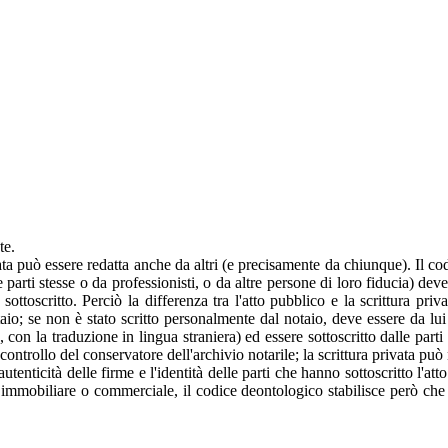
te.
vata può essere redatta anche da altri (e precisamente da chiunque). Il co
le parti stesse o da professionisti, o da altre persone di loro fiducia) 
ottoscritto. Perciò la differenza tra l'atto pubblico e la scrittura priv
otaio; se non è stato scritto personalmente dal notaio, deve essere da lu
e, con la traduzione in lingua straniera) ed essere sottoscritto dalle par
 controllo del conservatore dell'archivio notarile; la scrittura privata può
utenticità delle firme e l'identità delle parti che hanno sottoscritto l'at
cità immobiliare o commerciale, il codice deontologico stabilisce però che 