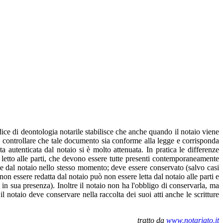
dice di deontologia notarile stabilisce che anche quando il notaio viene
deve controllare che tale documento sia conforme alla legge e corrisponda
ata autenticata dal notaio si è molto attenuata. In pratica le differenze
i letto alle parti, che devono essere tutte presenti contemporaneamente
ti e dal notaio nello stesso momento; deve essere conservato (salvo casi
 non essere redatta dal notaio può non essere letta dal notaio alle parti e
to in sua presenza). Inoltre il notaio non ha l'obbligo di conservarla, ma
il notaio deve conservare nella raccolta dei suoi atti anche le scritture
tratto da
www.notariato.it