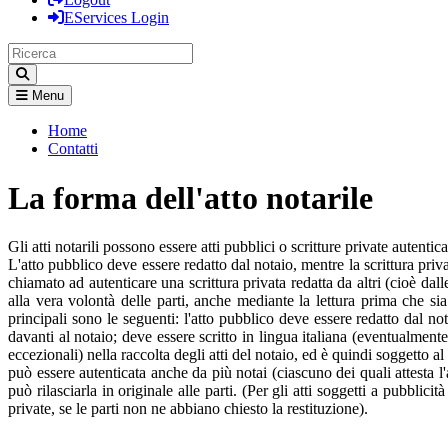
EServices Login
Menu
Home
Contatti
La forma dell'atto notarile
Gli atti notarili possono essere atti pubblici o scritture private autentica
L'atto pubblico deve essere redatto dal notaio, mentre la scrittura pri
chiamato ad autenticare una scrittura privata redatta da altri (cioè dal
alla vera volontà delle parti, anche mediante la lettura prima che sia s
principali sono le seguenti: l'atto pubblico deve essere redatto dal n
davanti al notaio; deve essere scritto in lingua italiana (eventualment
eccezionali) nella raccolta degli atti del notaio, ed è quindi soggetto al
può essere autenticata anche da più notai (ciascuno dei quali attesta l'a
può rilasciarla in originale alle parti. (Per gli atti soggetti a pubbli
private, se le parti non ne abbiano chiesto la restituzione).