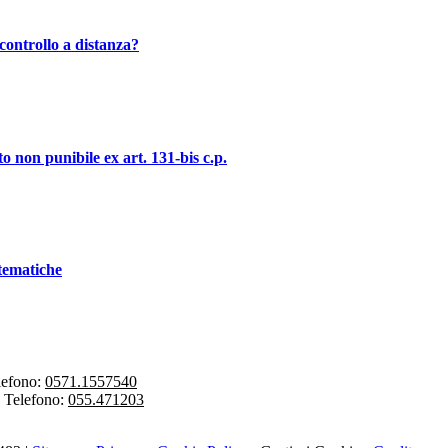
controllo a distanza?
o non punibile ex art. 131-bis c.p.
stematiche
lefono:
0571.1557540
-
Telefono:
055.471203